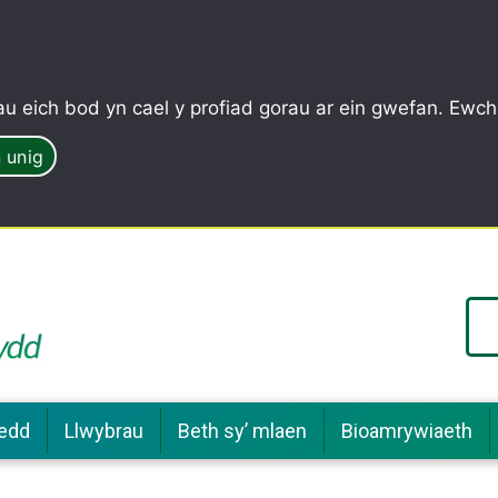
u eich bod yn cael y profiad gorau ar ein gwefan. Ewch
 unig
edd
Llwybrau
Beth sy’ mlaen
Bioamrywiaeth