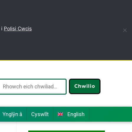
 i
Polisi Cwcis
Chwilio
Ynglŷn â
Cyswllt
English