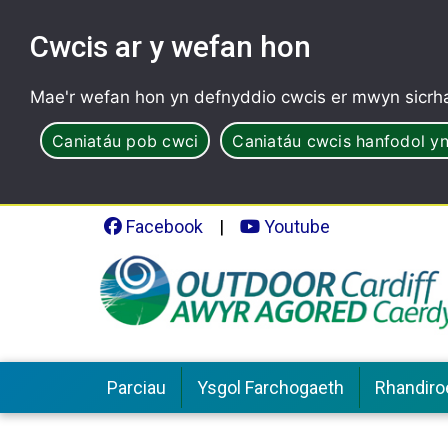
Cwcis ar y wefan hon
Mae'r wefan hon yn defnyddio cwcis er mwyn sicrha
Caniatáu pob cwci
Caniatáu cwcis hanfodol yn
Facebook
|
Youtube
Parciau
Ysgol Farchogaeth
Rhandiro