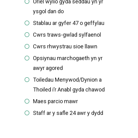
Oriel wylio gyda seddau yn yr
ysgol dan do
Stablau ar gyfer 47 o geffylau
Cwrs traws-gwlad sylfaenol
Cwrs rhwystrau sioe llawn
Opsiynau marchogaeth yn yr
awyr agored
Toiledau Menywod/Dynion a
Thoiled i’r Anabl gyda chawod
Maes parcio mawr
Staff ar y safle 24 awr y dydd