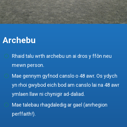
Archebu
Rhaid talu wrth archebu un ai dros y ffôn neu
mewn person.
Mae gennym gyfnod canslo o 48 awr. Os ydych
yn rhoi gwybod eich bod am canslo lai na 48 awr
ymlaen llaw ni chynigir ad-daliad.
Mae talebau rhagdaledig ar gael (anrhegion
perffaith!).