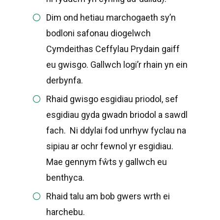
Dim ond hetiau marchogaeth sy’n
bodloni safonau diogelwch
Cymdeithas Ceffylau Prydain gaiff
eu gwisgo. Gallwch logi’r rhain yn ein
derbynfa.
Rhaid gwisgo esgidiau priodol, sef
esgidiau gyda gwadn briodol a sawdl
fach. Ni ddylai fod unrhyw fyclau na
sipiau ar ochr fewnol yr esgidiau.
Mae gennym fŵts y gallwch eu
benthyca.
Rhaid talu am bob gwers wrth ei
harchebu.