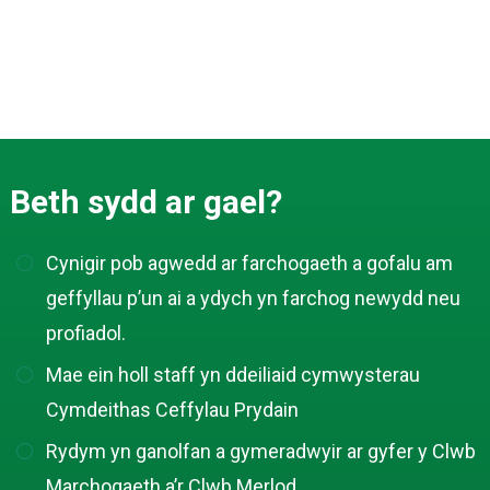
Beth sydd ar gael?
Cynigir pob agwedd ar farchogaeth a gofalu am
geffyllau p’un ai a ydych yn farchog newydd neu
profiadol.
Mae ein holl staff yn ddeiliaid cymwysterau
Cymdeithas Ceffylau Prydain
Rydym yn ganolfan a gymeradwyir ar gyfer y Clwb
Marchogaeth a’r Clwb Merlod.