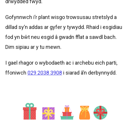
drwydded fwyd.
Gofynnwch i’r plant wisgo trowsusau stretslyd a
dillad sy’n addas ar gyfer y tywydd. Rhaid i esgidiau
fod yn bŵt neu esgid â gwadn fflat a sawdl bach.
Dim sipiau ar y tu mewn.
I gael rhagor o wybodaeth ac i archebu eich parti,
ffoniwch
029 2038 3908
i siarad â’n derbynnydd.