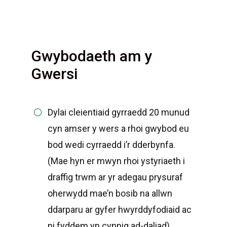
Gwybodaeth am y
Gwersi
Dylai cleientiaid gyrraedd 20 munud
cyn amser y wers a rhoi gwybod eu
bod wedi cyrraedd i’r dderbynfa.
(Mae hyn er mwyn rhoi ystyriaeth i
draffig trwm ar yr adegau prysuraf
oherwydd mae’n bosib na allwn
ddarparu ar gyfer hwyrddyfodiaid ac
ni fyddem yn cynnig ad-daliad).