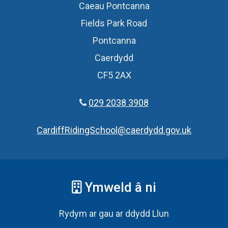
Caeau Pontcanna
Fields Park Road
Pontcanna
Caerdydd
CF5 2AX
029 2038 3908
CardiffRidingSchool@caerdydd.gov.uk
Ymweld â ni
Rydym ar gau ar ddydd Llun