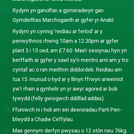
Rydym yn ganolfan a gymeradwyir gan
Gymdeithas Marchogaeth ar gyfer yr Anabl.
Rydym yn cynnig ‘reidiau ar ferlod’ ar y
penwythnos rhwng 10am a 12.30pm ar gyfer
plant 3 i 13 oed, am £7.60 Mae’r sesiynau hyn yn
berffaith ar gyfer y sawl sy’n mentro arni am y tro
cyntaf ac o ran meithrin diddordeb. Reidiau am
tua 15 munud o hyd ar y llinyn ffrwyn arweiniol
yw’r rhain a gynhelir yn yr awyr agored ar bob
tywydd (felly gwisgwch ddilllad addas).
Ffoniwch ni i holi am ein dewisiadau Parti Pen-
blwydd a Chadw Ceffylau.
Mae gennym derfyn pwysau o 12 stôn neu 76kg.