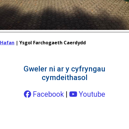
Hafan
|
Ysgol Farchogaeth Caerdydd
Gweler ni ar y cyfryngau
cymdeithasol
Facebook
|
Youtube