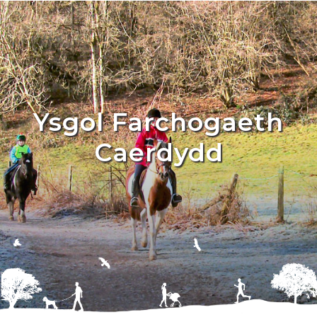
Ysgol Farchogaeth
Caerdydd