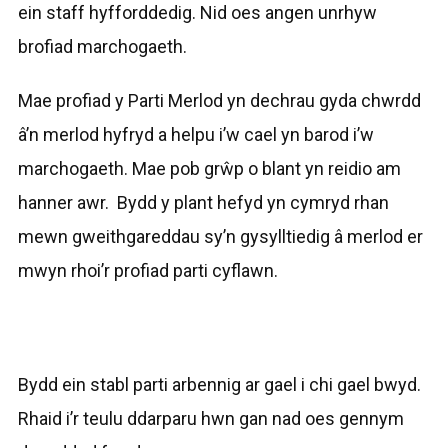
ein staff hyfforddedig. Nid oes angen unrhyw
brofiad marchogaeth.
Mae profiad y Parti Merlod yn dechrau gyda chwrdd
â’n merlod hyfryd a helpu i’w cael yn barod i’w
marchogaeth. Mae pob grŵp o blant yn reidio am
hanner awr. Bydd y plant hefyd yn cymryd rhan
mewn gweithgareddau sy’n gysylltiedig â merlod er
mwyn rhoi’r profiad parti cyflawn.
Bydd ein stabl parti arbennig ar gael i chi gael bwyd.
Rhaid i’r teulu ddarparu hwn gan nad oes gennym