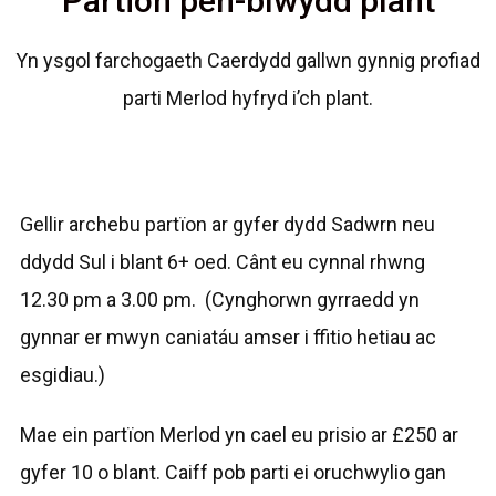
Partïon pen-blwydd plant
Yn ysgol farchogaeth Caerdydd gallwn gynnig profiad
parti Merlod hyfryd i’ch plant.
Gellir archebu partïon ar gyfer dydd Sadwrn neu
ddydd Sul i blant 6+ oed. Cânt eu cynnal rhwng
12.30 pm a 3.00 pm. (Cynghorwn gyrraedd yn
gynnar er mwyn caniatáu amser i ffitio hetiau ac
esgidiau.)
Mae ein partïon Merlod yn cael eu prisio ar £250 ar
gyfer 10 o blant. Caiff pob parti ei oruchwylio gan