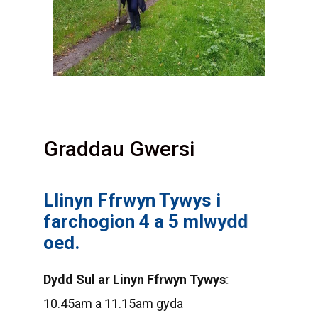
Graddau Gwersi
Llinyn Ffrwyn Tywys i
G
farchogion 4 a 5 mlwydd
Gw
oed.
wy
Dydd Sul ar Linyn Ffrwyn Tywys
:
Dy
10.45am a 11.15am gyda