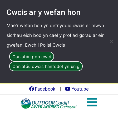
Cwcis ar y wefan hon
Mae'r wefan hon yn defnyddio cwcis er mwyn
sicrhau eich bod yn cael y profiad gorau ar ein
gwefan. Ewch i
Polisi Cwcis
Caniatáu pob cwci
Caniatáu cwcis hanfodol yn unig
Facebook
|
Youtube