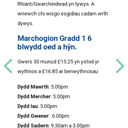
Rhiant/Gwarcheidwad yn tywys. A
Dy
wnewch chi wisgo esgidiau cadarn wrth
dywys.
Dy
Marchogion Gradd 1 6
Dy
blwydd oed a hŷn.
Dy
Gwers 30 munud £15.25 yn ystod yr
Dy
wythnos a £16.85 ar benwythnosau
Ca
Dydd Mawrth
: 5.00pm
ha
Dydd Mercher
: 5.00pm
Gr
Dydd Iau
: 5.00pm
dy
Dydd Gwener
: 6.00pm
Dydd Sadwrn
: 9.30am a 3.00pm