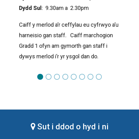
Dydd Sul
: 9.30am a 2.30pm
Caiff y merlod a’r ceffylau eu cyfrwyo a’u
harneisio gan staff. Caiff marchogion
Gradd 1 ofyn am gymorth gan staff i
dywys merlod i’r yr ysgol dan do.
Sut i ddod o hyd i ni