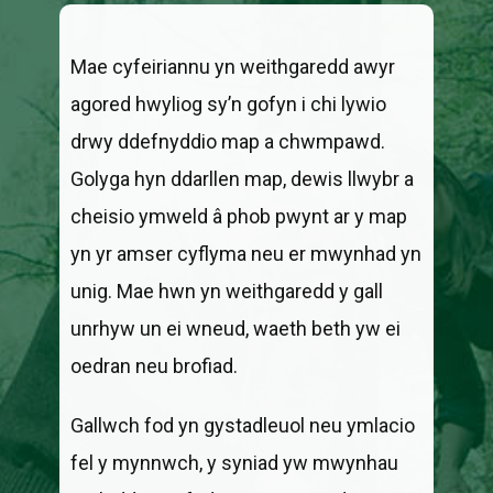
Mae cyfeiriannu yn weithgaredd awyr
agored hwyliog sy’n gofyn i chi lywio
drwy ddefnyddio map a chwmpawd.
Golyga hyn ddarllen map, dewis llwybr a
cheisio ymweld â phob pwynt ar y map
yn yr amser cyflyma neu er mwynhad yn
unig. Mae hwn yn weithgaredd y gall
unrhyw un ei wneud, waeth beth yw ei
oedran neu brofiad.
Gallwch fod yn gystadleuol neu ymlacio
fel y mynnwch, y syniad yw mwynhau