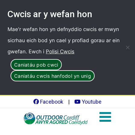
Cwcis ar y wefan hon
Mae'r wefan hon yn defnyddio cwcis er mwyn
sicrhau eich bod yn cael y profiad gorau ar ein
gwefan. Ewch i
Polisi Cwcis
Caniatáu pob cwci
Caniatáu cwcis hanfodol yn unig
Facebook
|
Youtube