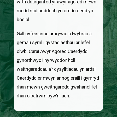
wrth ddarganfod yr awyr agored mewn
modd nad oeddech yn credu oedd yn
bosibl.
Gall cyfeiriannu amrywio o lwybrau a
gemau syml i gystadlaethau ar lefel
clwb. Carai Awyr Agored Caerdydd
gynorthwyo i hyrwyddo’r holl
weithgareddau a’r cysylltiadau yn ardal
Caerdydd er mwyn annog eraill i gymryd
rhan mewn gweithgaredd gwahanol fel
rhan o batrwm byw’n iach.