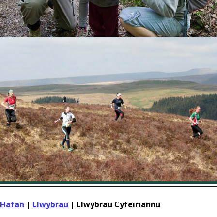
Hafan
|
Llwybrau
|
Llwybrau Cyfeiriannu