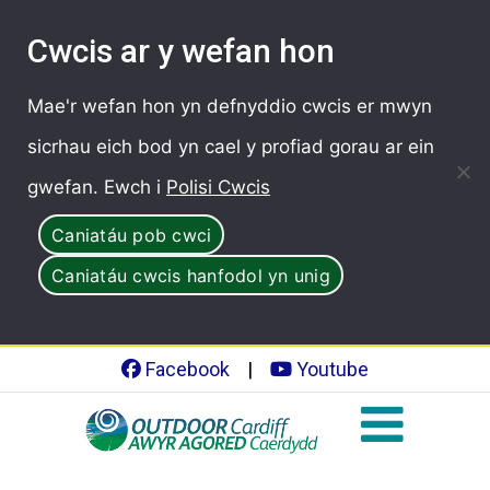
Cwcis ar y wefan hon
Mae'r wefan hon yn defnyddio cwcis er mwyn
sicrhau eich bod yn cael y profiad gorau ar ein
gwefan. Ewch i
Polisi Cwcis
Caniatáu pob cwci
Caniatáu cwcis hanfodol yn unig
Facebook
|
Youtube