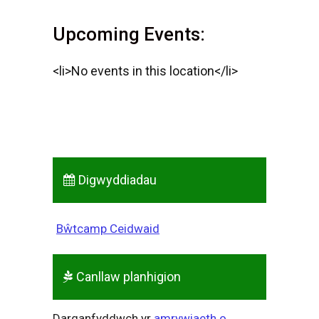
Upcoming Events:
<li>No events in this location</li>
Digwyddiadau
Bŵtcamp Ceidwaid
Canllaw planhigion
Darganfyddwch yr
amrywiaeth o