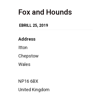
Fox and Hounds
EBRILL 25, 2019
Address
Itton
Fox
and
Chepstow
Hounds
Itton
Wales
-
Chepstow
Events
NP16 6BX
United Kingdom