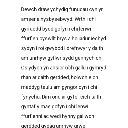
Dewch draw ychydig funudau cyn yr
amser a hysbysebwyd. Wrth i chi
gyrraedd bydd gofyn i chi lenwi
ffurflen cyswllt brys a holiadur iechyd
sydyn i roi gwybod i drefnwyr y daith
am unrhyw gyflwr sydd gennych chi.
Os ydych yn ansicr o’ch gallu i gymryd
rhan ar daith gerdded, holwch eich
meddyg teulu am gyngor cyn i chi
fynychu. Dim ond ar gyfer eich taith
gyntaf y mae gofyn i chi lenwi
ffurflenni ac wedi hynny gallwch
gerdded gydag unrhyw grŵp.