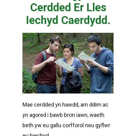
Cerdded Er Lles
Iechyd Caerdydd.
Mae cerdded yn hawdd, am ddim ac
yn agored i bawb bron iawn, waeth
beth yw eu gallu corfforol neu gyflwr
eu hiechyd.