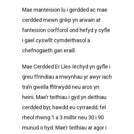
Mae manteision lu i gerdded ac mae
cerdded mewn grŵp yn arwain at
fanteision corfforol ond hefyd y cyfle
i gael cyswllt cymdeithasol a
chefnogaeth gan eraill.
Mae Cerdded Er Lles Iechyd yn gyfle i
greu ffrindiau a mwynhau yr awyr iach
tra’n gwella ffitrwydd neu aros yn
heini. Mae’r teithiau i gyd yn deithiau
cerdded byr, hawdd eu cyrraedd, fel
rheol rhwng 1 a 3 milltir neu 30 i 90
munud o hyd. Mae’r teithiau ar agor i