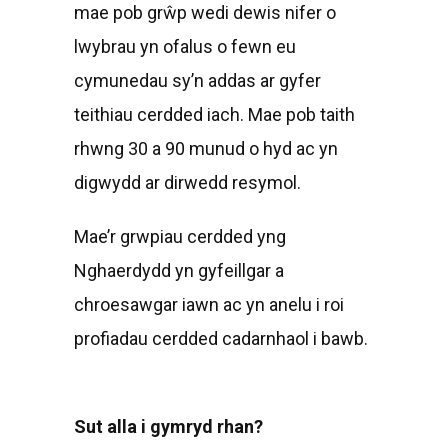
mae pob grŵp wedi dewis nifer o
lwybrau yn ofalus o fewn eu
cymunedau sy’n addas ar gyfer
teithiau cerdded iach. Mae pob taith
rhwng 30 a 90 munud o hyd ac yn
digwydd ar dirwedd resymol.
Mae’r grwpiau cerdded yng
Nghaerdydd yn gyfeillgar a
chroesawgar iawn ac yn anelu i roi
profiadau cerdded cadarnhaol i bawb.
Sut alla i gymryd rhan?