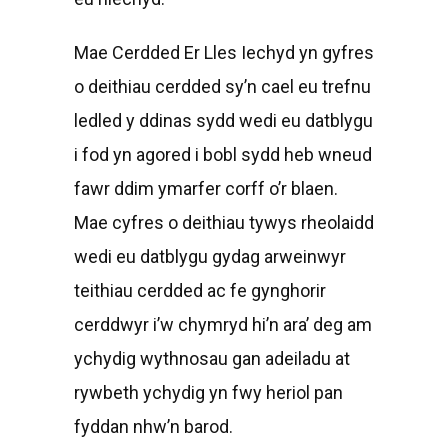
Mae Cerdded Er Lles Iechyd yn gyfres
o deithiau cerdded sy’n cael eu trefnu
ledled y ddinas sydd wedi eu datblygu
i fod yn agored i bobl sydd heb wneud
fawr ddim ymarfer corff o’r blaen.
Mae cyfres o deithiau tywys rheolaidd
wedi eu datblygu gydag arweinwyr
teithiau cerdded ac fe gynghorir
cerddwyr i’w chymryd hi’n ara’ deg am
ychydig wythnosau gan adeiladu at
rywbeth ychydig yn fwy heriol pan
fyddan nhw’n barod.