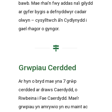
bawb. Mae rhai’n fwy addas na’i gilydd
ar gyfer bygis a defnyddwyr cadair
olwyn – cysylltwch â’n Cydlynydd i
gael rhagor o gyngor.
Grwpiau Cerdded
Ar hyn o bryd mae yna 7 grŵp
cerdded ar draws Caerdydd, o
Riwbeina i Fae Caerdydd. Mae’r
grwpiau yn amrywio yn eu maint ac