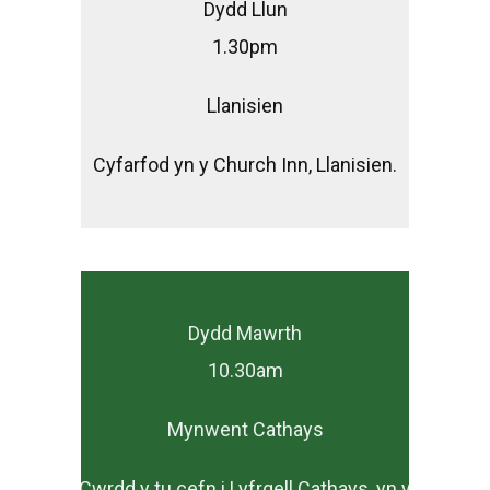
Dydd Llun
1.30pm
Llanisien
Cyfarfod yn y Church Inn, Llanisien.
Dydd Mawrth
10.30am
Mynwent Cathays
Cwrdd y tu cefn i Lyfrgell Cathays, yn y