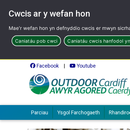
Cwcis ar y wefan hon
Mae'r wefan hon yn defnyddio cwcis er mwyn sicrha
Caniatáu pob cwci
Caniatáu cwcis hanfodol yn
Facebook
|
Youtube
Parciau
Ysgol Farchogaeth
Rhandiro