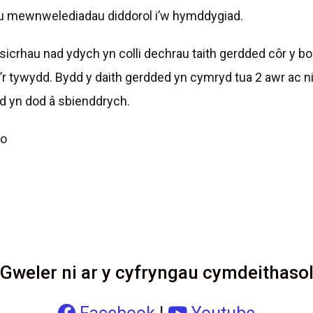
nnu mewnwelediadau diddorol i’w hymddygiad.
icrhau nad ydych yn colli dechrau taith gerdded côr y bo
’r tywydd. Bydd y daith gerdded yn cymryd tua 2 awr ac n
bod yn dod â sbienddrych.
ho
Gweler ni ar y cyfryngau cymdeithaso