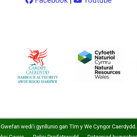
Facebook
|
Youtube
Gwefan wedi'i gynllunio gan Tȋm y We Cyngor Caerdydd.
lisi Cwcis
Polisi Preifatrwydd
Datganiad hygyrche