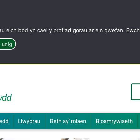
u eich bod yn cael y profiad gorau ar ein gwefan. Ewch
 unig
edd
Llwybrau
Beth sy’ mlaen
Bioamrywiaeth