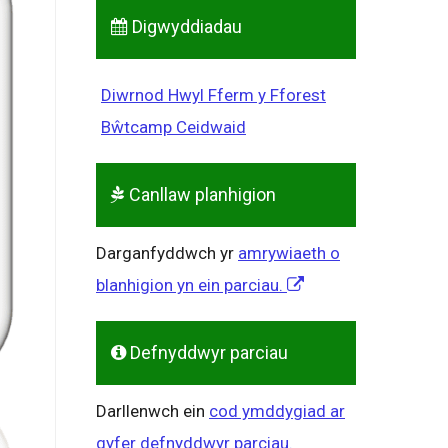
Digwyddiadau
Diwrnod Hwyl Fferm y Fforest
Bŵtcamp Ceidwaid
Canllaw planhigion
Darganfyddwch yr
amrywiaeth o
blanhigion yn ein parciau.
Defnyddwyr parciau
Darllenwch ein
cod ymddygiad ar
gyfer defnyddwyr parciau.