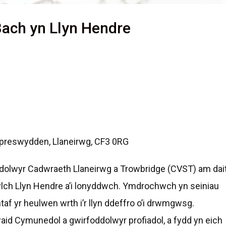
Bach yn Llyn Hendre
ypreswydden, Llaneirwg, CF3 0RG
olwyr Cadwraeth Llaneirwg a Trowbridge (CVST) am dai
ylch Llyn Hendre a’i lonyddwch. Ymdrochwch yn seiniau
taf yr heulwen wrth i’r llyn ddeffro o’i drwmgwsg.
aid Cymunedol a gwirfoddolwyr profiadol, a fydd yn eich