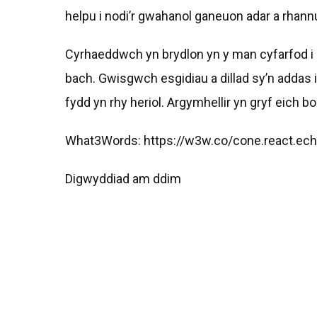
helpu i nodi’r gwahanol ganeuon adar a rha
Cyrhaeddwch yn brydlon yn y man cyfarfod i s
bach. Gwisgwch esgidiau a dillad sy’n addas i
fydd yn rhy heriol. Argymhellir yn gryf eich 
What3Words: https://w3w.co/cone.react.ec
Digwyddiad am ddim