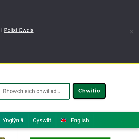
 i
Polisi Cwcis
Chwilio
Ynglŷn â
Cyswllt
English