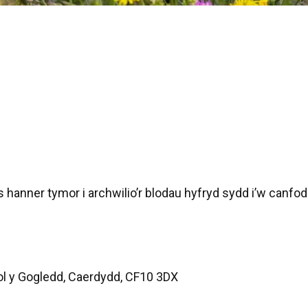
anner tymor i archwilio’r blodau hyfryd sydd i’w canfod
ol y Gogledd, Caerdydd, CF10 3DX