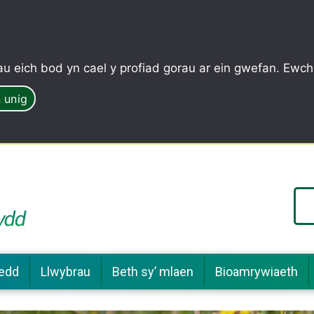
u eich bod yn cael y profiad gorau ar ein gwefan. Ewch
 unig
edd
Llwybrau
Beth sy’ mlaen
Bioamrywiaeth