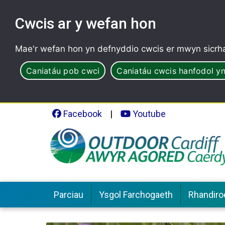
Cwcis ar y wefan hon
Mae'r wefan hon yn defnyddio cwcis er mwyn sicrha
Caniatáu pob cwci
Caniatáu cwcis hanfodol yn
Facebook
|
Youtube
Parciau
Ysgol Farchogaeth
Rhandiro