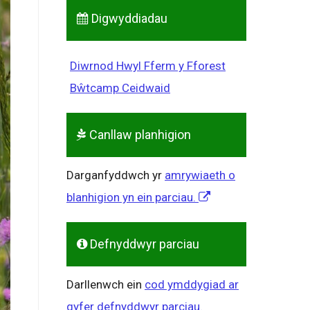
Digwyddiadau
Diwrnod Hwyl Fferm y Fforest
Bŵtcamp Ceidwaid
Canllaw planhigion
Darganfyddwch yr
amrywiaeth o
blanhigion yn ein parciau.
Defnyddwyr parciau
Darllenwch ein
cod ymddygiad ar
gyfer defnyddwyr parciau.